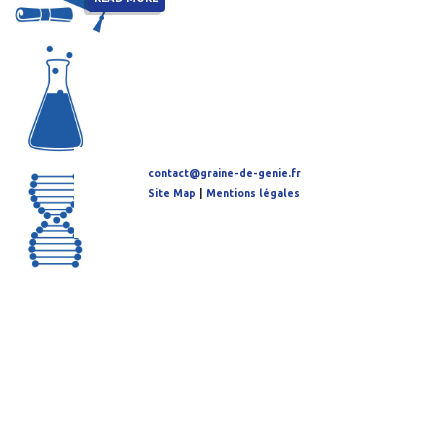
contact@graine-de-genie.fr
Site Map
|
Mentions légales