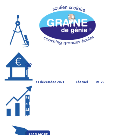
Le secret de Tartaglia
Posted
14 décembre 2021
by
Channel
29
Le secret de Tartaglia Bonjour les
étudiant(e)s ! Dans notre dernier article, on
a fait un petit arrêt à Bagdad pour connaître
Al-Khwarizmi, un mathématicien très doué
qui a découvert une formule pour résoudre
les équations du deuxième degré...
READ MORE