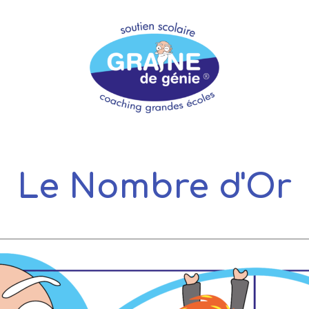
Le Nombre d'Or