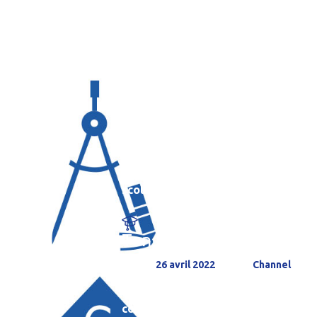
Premier degré est la catégorie du b
scolarisés en école primaire et pl
Ton cerveau est logarit
Posted
26 avril 2022
by
Channel
Ton cerveau est logarithmique Bonjo
confiance. Aujourd’hui, sur Graine d