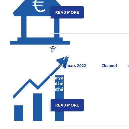
READ MORE
Maryam Mirzakhani
Posted
8 mars 2022
by
Channel
Maryam Mirzakhani Bonjour à tous ! 
mathématicienne que je vous amène 
mathématicienne...
READ MORE