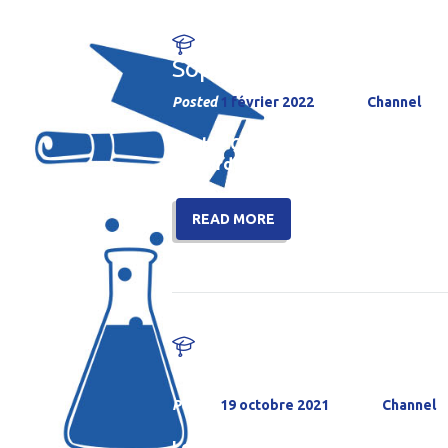
Sophie Germain
Posted
1 février 2022
by
Channel
Sophie Germain Bonjour et bienvenu
aujourd’hui on va se déplacer à la F
READ MORE
Le Pentagone des Pythag
Posted
19 octobre 2021
by
Channel
Le Pentagone des Pythagoriciens Bo