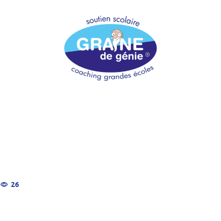
log de Graine de Génie qui traitent d’articles intéressant
us spécifiquement de la Grande Section de maternelle au C
hmique
26
ur les étudiant(e)s et soyez les bienvenu(e)s sur votre s
e Génie, on va parler de l’un des concepts les plus curieux