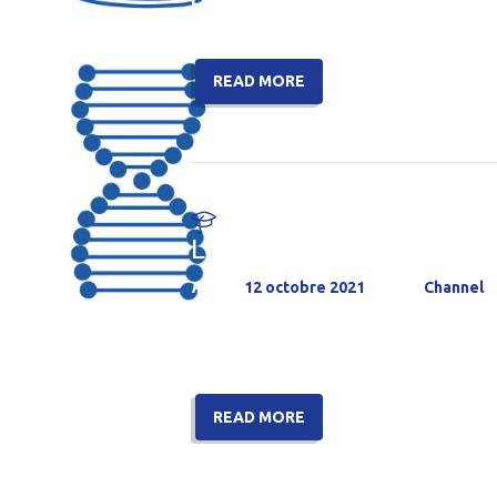
va découvrir la relation que celui-c
READ MORE
Le Nombre d’Or
Posted
12 octobre 2021
by
Channel
Le Nombre d’Or Bonjour ! Dans notre 
3, 5, 8, 13, 21, 34… On avait dit qu
READ MORE